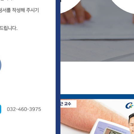
길병원 TV
+