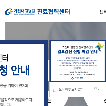
센
소개
인사말
조직도
HOT-LINE
닫기
오늘 하루 보지 않기
로그인 없는
진료의뢰