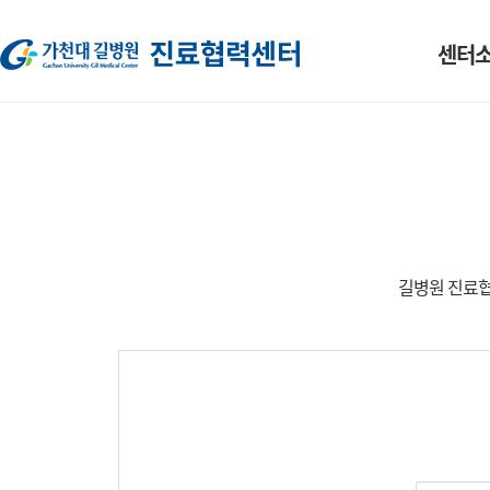
센터
소개
인사말
조직도
HOT-LINE
길병원 진료협