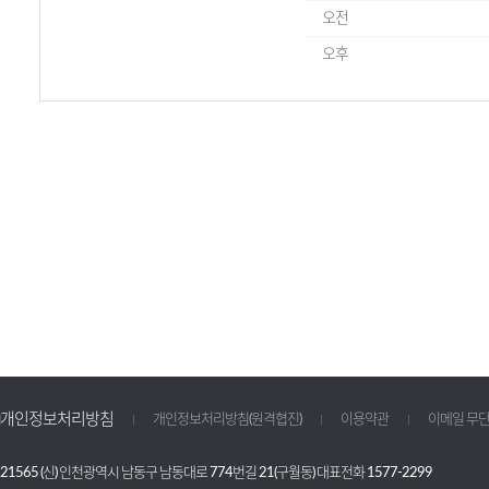
오전
오후
개인정보처리방침
개인정보처리방침(원격협진)
이용약관
이메일 무
21565 (신) 인천광역시 남동구 남동대로 774번길 21(구월동) 대표전화 1577-2299