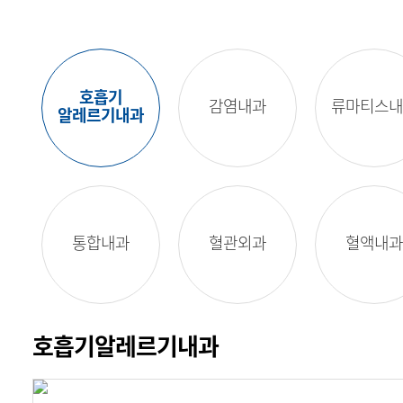
호흡기
감염내과
류마티스내
알레르기내과
통합내과
혈관외과
혈액내과
호흡기알레르기내과