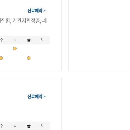
진료예약 >
질환‚ 기관지확장증‚ 폐
수
목
금
토
진료예약 >
수
목
금
토