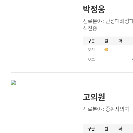
박정웅
진료분야 : 만성폐쇄성폐
색전증
구분
월
화
오전
오후
고의원
진료분야 : 중환자의학
구분
월
화