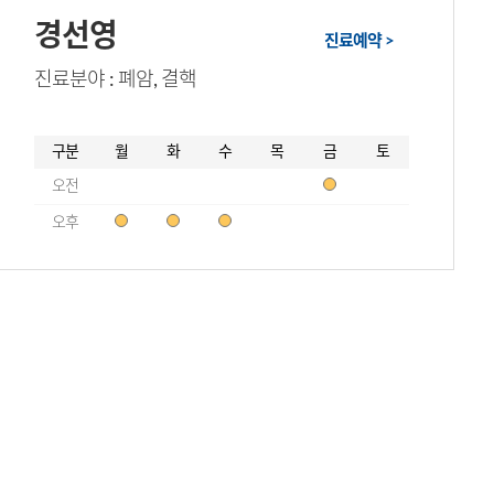
경선영
진료예약 >
진료분야 : 폐암, 결핵
구분
월
화
수
목
금
토
오전
오후