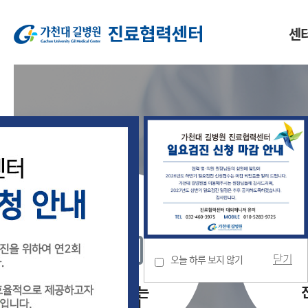
센
소개
인사말
조직도
HOT-LINE
닫기
오늘 하루 보지 않기
로그인 없는
진료의뢰