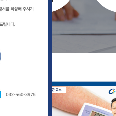
길병원 TV
+